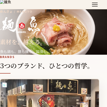
めんぎょ / MENGYO
素材を、越える。
魚も鶏も、豚も麺も、国境も。
BRANDS
3つのブランド、ひとつの哲学。